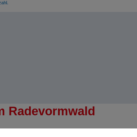
zahl.
am Radevormwald