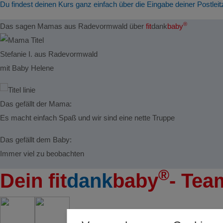
Du findest deinen Kurs ganz einfach über die Eingabe deiner Postleit
®
Das sagen Mamas aus Radevormwald über
fit
dank
baby
Stefanie I. aus Radevormwald
mit Baby Helene
Das gefällt der Mama:
Es macht einfach Spaß und wir sind eine nette Truppe
Das gefällt dem Baby:
Immer viel zu beobachten
®
Dein
fit
dank
baby
- Te