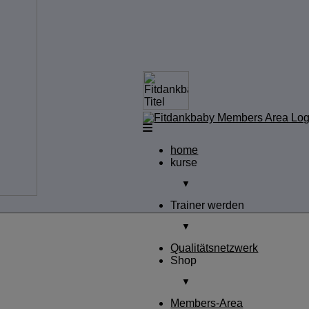
home
kurse
▼
Trainer werden
▼
Qualitätsnetzwerk
Shop
▼
Members-Area