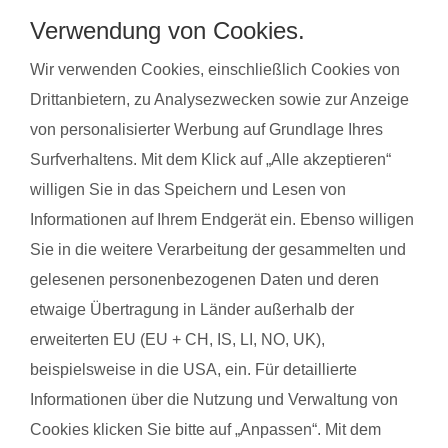
Verwendung von Cookies.
Wir verwenden Cookies, einschließlich Cookies von
Drittanbietern, zu Analysezwecken sowie zur Anzeige
von personalisierter Werbung auf Grundlage Ihres
Surfverhaltens. Mit dem Klick auf „Alle akzeptieren“
willigen Sie in das Speichern und Lesen von
Informationen auf Ihrem Endgerät ein. Ebenso willigen
Sie in die weitere Verarbeitung der gesammelten und
gelesenen personenbezogenen Daten und deren
etwaige Übertragung in Länder außerhalb der
Sandra M. mit Baby Hanna
Janine O. 
erweiterten EU (EU + CH, IS, LI, NO, UK),
beispielsweise in die USA, ein. Für detaillierte
Das gefällt der Mama:
Das gefäll
Informationen über die Nutzung und Verwaltung von
haben
100% aufs Baby abgestimmt um die Teilnahme zu
Das ich g
Cookies klicken Sie bitte auf „Anpassen“. Mit dem
gewährleisten , für alle Übungen gab es immer
kann. Das 