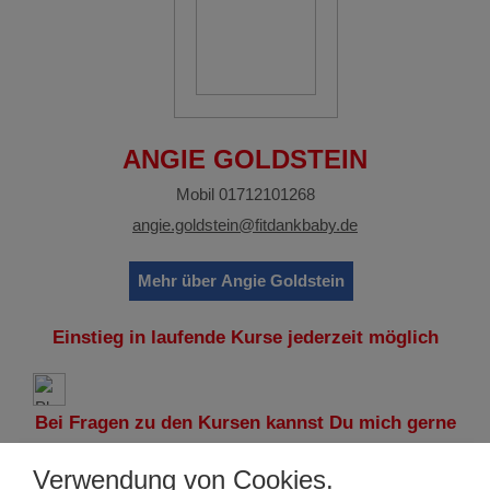
ANGIE GOLDSTEIN
Mobil 01712101268
angie.goldstein@fitdankbaby.de
Mehr über Angie Goldstein
Einstieg in laufende Kurse jederzeit möglich
Bei Fragen zu den Kursen kannst Du mich gerne
anrufen!
Verwendung von Cookies.