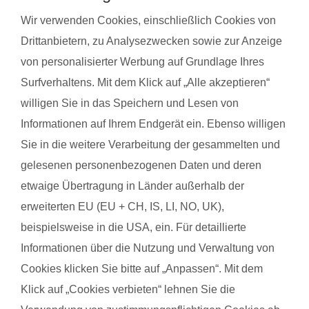
Wir verwenden Cookies, einschließlich Cookies von
Drittanbietern, zu Analysezwecken sowie zur Anzeige
von personalisierter Werbung auf Grundlage Ihres
Surfverhaltens. Mit dem Klick auf „Alle akzeptieren“
willigen Sie in das Speichern und Lesen von
Informationen auf Ihrem Endgerät ein. Ebenso willigen
Sie in die weitere Verarbeitung der gesammelten und
gelesenen personenbezogenen Daten und deren
etwaige Übertragung in Länder außerhalb der
erweiterten EU (EU + CH, IS, LI, NO, UK),
beispielsweise in die USA, ein. Für detaillierte
Sabrina W. mit Baby Leonie
Barbara K.
Informationen über die Nutzung und Verwaltung von
Cookies klicken Sie bitte auf „Anpassen“. Mit dem
Das gefällt der Mama:
Das gefäll
Klick auf „Cookies verbieten“ lehnen Sie die
l
Die Trainerin Angie war unheimlich nett,
Sehr gute 