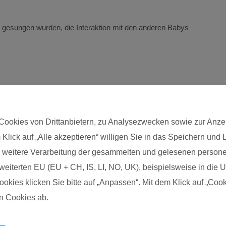
 gesungen wurden, die Interaktion mit den anderen Babys
Cookies von Drittanbietern, zu Analysezwecken sowie zur Anze
 Klick auf „Alle akzeptieren“ willigen Sie in das Speichern und
Postleitzahl*
die weitere Verarbeitung der gesammelten und gelesenen pers
eiterten EU (EU + CH, IS, LI, NO, UK), beispielsweise in die US
kies klicken Sie bitte auf „Anpassen“. Mit dem Klick auf „Cook
n Cookies ab.
Impressum
Über uns
FAQs zum Kurs
FAQs zur Ausbildung