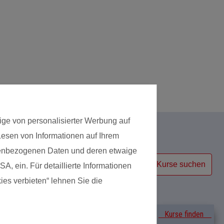
Das gefällt dem 
Sie wurde spieler
ige von personalisierter Werbung auf
 Lesen von Informationen auf Ihrem
Kursart
onenbezogenen Daten und deren etwaige
Kurse suchen
A, ein. Für detaillierte Informationen
ies verbieten“ lehnen Sie die
Erfahrungen
Kurse finden