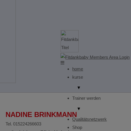
home
kurse
▼
Trainer werden
▼
NADINE BRINKMANN
Qualitätsnetzwerk
Tel. 015224266603
Shop