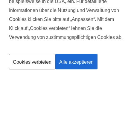
beispielsweise in die USA, ein. Für detaillierte
hr
motivierende und herzliche Art. Zusätzlich die
Training ha
Informationen über die Nutzung und Verwaltung von
unterschiedlichen und immer abwechslungsreichen
Das gefäll
Cookies klicken Sie bitte auf „Anpassen“. Mit dem
Einheiten haben einfach Spaß gemacht. ??
Die vielen
Klick auf „Cookies verbieten“ lehnen Sie die
Das gefällt dem Baby:
liebevolle
Verwendung von zustimmungspflichtigen Cookies ab.
Tinna hat so viele und schöne Spielsachen, mit
hat meinem
Kurse finden
denen sich auch schon die kleinste beschäftigen
können. Und natürlich der Apfelstrudel.??
Cookies verbieten
Alle akzeptieren
Trainerin werden