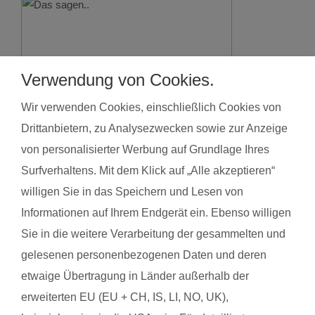
Verwendung von Cookies.
Wir verwenden Cookies, einschließlich Cookies von
Drittanbietern, zu Analysezwecken sowie zur Anzeige
von personalisierter Werbung auf Grundlage Ihres
Surfverhaltens. Mit dem Klick auf „Alle akzeptieren“
willigen Sie in das Speichern und Lesen von
Informationen auf Ihrem Endgerät ein. Ebenso willigen
(Vor 23 Tagen) Maike M. mit Baby Isabella
(Vor 24 Ta
Sie in die weitere Verarbeitung der gesammelten und
gelesenen personenbezogenen Daten und deren
etwaige Übertragung in Länder außerhalb der
Das gefällt der Mama:
Das gefäll
erweiterten EU (EU + CH, IS, LI, NO, UK),
 wie
Endlich wieder Sport machen. Tinna hat eine so
Das anstr