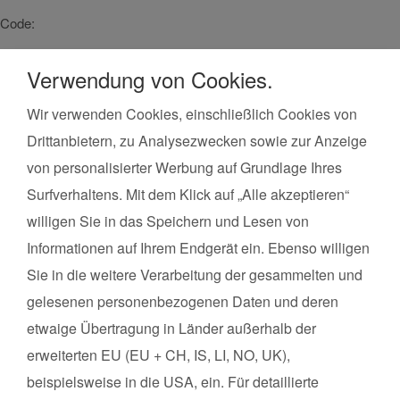
Code:
PIONIER-ZEVEN
Verwendung von Cookies.
Wir verwenden Cookies, einschließlich Cookies von
Drittanbietern, zu Analysezwecken sowie zur Anzeige
Kurse finden
in der Umgebung von
von personalisierter Werbung auf Grundlage Ihres
Zeven
Surfverhaltens. Mit dem Klick auf „Alle akzeptieren“
Land*
Postleitzahl*
willigen Sie in das Speichern und Lesen von
Informationen auf Ihrem Endgerät ein. Ebenso willigen
Kursart
Sie in die weitere Verarbeitung der gesammelten und
gelesenen personenbezogenen Daten und deren
Kurse suchen
etwaige Übertragung in Länder außerhalb der
erweiterten EU (EU + CH, IS, LI, NO, UK),
Datenschutz
beispielsweise in die USA, ein. Für detaillierte