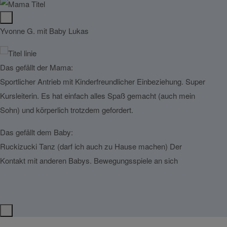
Yvonne G. mit Baby Lukas
Lina S
Das gefällt der Mama:
Das g
Sportlicher Antrieb mit Kinderfreundlicher Einbeziehung. Super
Beweg
Kursleiterin. Es hat einfach alles Spaß gemacht (auch mein
eine b
Sohn) und körperlich trotzdem gefordert.
strahl
abwech
Das gefällt dem Baby:
Ruckizucki Tanz (darf ich auch zu Hause machen) Der
Das g
Kontakt mit anderen Babys. Bewegungsspiele an sich
Die A
aufs 