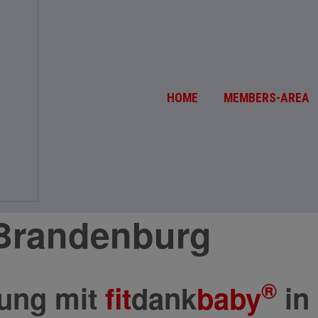
HOME
MEMBERS-AREA
 Brandenburg
®
dung mit
fit
dank
baby
in