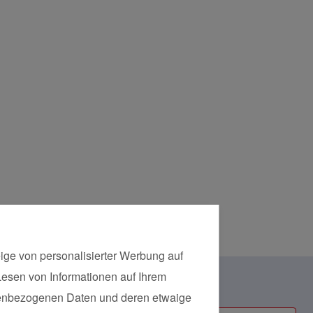
Marth
Das g
Passe
bekom
Das g
Kinder
ige von personalisierter Werbung auf
 Lesen von Informationen auf Ihrem
Kursart
onenbezogenen Daten und deren etwaige