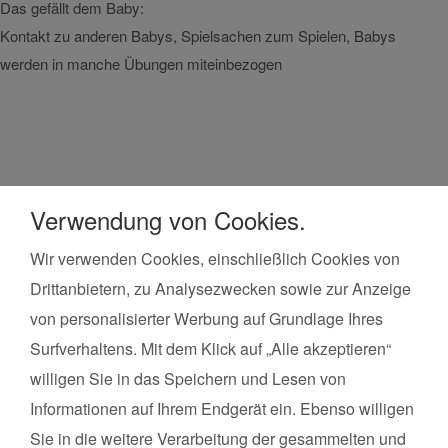
Das gefällt dem Baby:
kann. 
Kontakt zu anderen Babys, Spielsachen zum Spielen, Babys
mache
werden in manche Übungen miteinbezogen
Das g
Ares 
total 
Verwendung von Cookies.
Wir verwenden Cookies, einschließlich Cookies von
Drittanbietern, zu Analysezwecken sowie zur Anzeige
Kurse finden
in der Umgebung von
von personalisierter Werbung auf Grundlage Ihres
Eislingen
Surfverhaltens. Mit dem Klick auf „Alle akzeptieren“
Land*
Postleitzahl*
willigen Sie in das Speichern und Lesen von
Informationen auf Ihrem Endgerät ein. Ebenso willigen
Kursart
Sie in die weitere Verarbeitung der gesammelten und