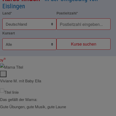
Eislingen
Land*
Postleitzahl*
Kursart
Kurse suchen
®
by
Viviane M. mit Baby Ella
Sandr
Das gefällt der Mama:
Das g
Gute Übungen, gute Musik, gute Laune
Gefall
es to