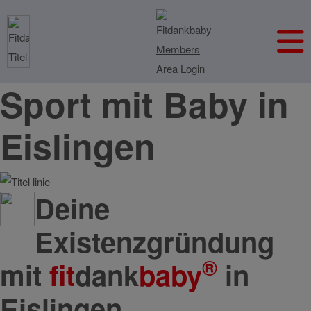
Sport mit Baby in
Eislingen
Deine
Existenzgründung
®
mit
fit
dank
baby
in
Eislingen