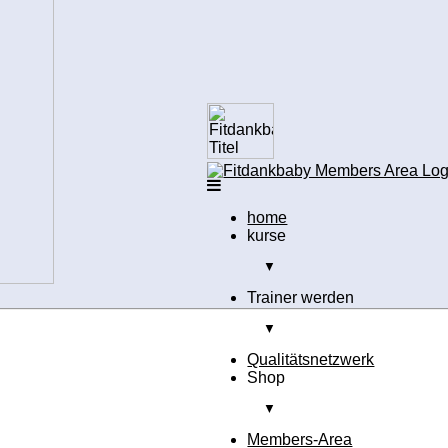
home
kurse
▼
Trainer werden
▼
Qualitätsnetzwerk
Shop
▼
Members-Area