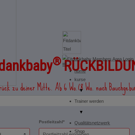
®
tdankbaby
RÜCKBILDU
home
kurse
rück zu deiner Mitte. Ab 6 Wo.(8 Wo. nach Bauchgebur
▼
Trainer werden
▼
Postleitzahl*
Qualitätsnetzwerk
Shop