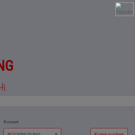
NG
t).
Kursart
Kurse suchen