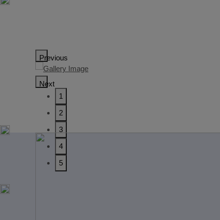
Previous
Next
1
2
3
4
5