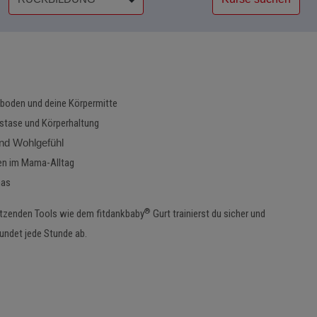
enboden und deine Körpermitte
astase und Körperhaltung
und Wohlgefühl
n im Mama-Alltag
mas
®
ützenden Tools wie dem fitdankbaby
Gurt trainierst du sicher und
rundet jede Stunde ab.