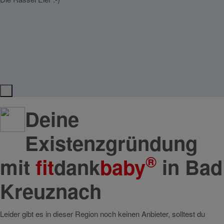
Das g
Es wa
nah b
Deine
Existenzgründung
®
mit
fit
dank
baby
in Bad
Kreuznach
Leider gibt es in dieser Region noch keinen Anbieter, solltest du