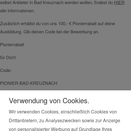
selbst Anbieter in Bad Kreuznach werden wollen, findest du
HIER
alle Informationen.
Zusätzlich erhältst du von uns 100,- € Pionierrabatt auf deine
Ausbildung. Gib deinen Code bei der Bewerbung an.
Pionierrabatt
für Dich!
Code:
PIONIER-BAD-KREUZNACH
Verwendung von Cookies.
Wir verwenden Cookies, einschließlich Cookies von
Kurse finden
Vor Ort in deiner Nähe!
Drittanbietern, zu Analysezwecken sowie zur Anzeige
Land*
Postleitzahl*
von personalisierter Werbung auf Grundlage Ihres