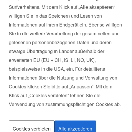
Surfverhaltens. Mit dem Klick auf „Alle akzeptieren“
willigen Sie in das Speichern und Lesen von
Kursart
Informationen auf Ihrem Endgerät ein. Ebenso willigen
Kurse suchen
Sie in die weitere Verarbeitung der gesammelten und
gelesenen personenbezogenen Daten und deren
etwaige Übertragung in Länder außerhalb der
Datenschutz
erweiterten EU (EU + CH, IS, LI, NO, UK),
Impressum
beispielsweise in die USA, ein. Für detaillierte
Informationen über die Nutzung und Verwaltung von
Über uns
Cookies klicken Sie bitte auf „Anpassen“. Mit dem
FAQs zum Kurs
Klick auf „Cookies verbieten“ lehnen Sie die
FAQs zur Ausbildung
Verwendung von zustimmungspflichtigen Cookies ab.
Erfahrungen
Kurse finden
Cookies verbieten
Alle akzeptieren
Trainerin werden