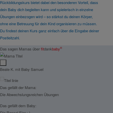
Rückbildungskurs bietet dabei den besonderen Vorteil, dass
dein Baby dich begleiten kann und spielerisch in einzelne
Übungen einbezogen wird – so stärkst du deinen Körper,
ohne eine Betreuung für dein Kind organisieren zu müssen.
Du findest deinen Kurs ganz einfach über die Eingabe deiner
Postleitzahl.
®
Das sagen Mamas über
fit
dank
baby
Beate K. mit Baby Samuel
Ramon
Das gefällt der Mama:
Das g
Die Abwechslungsreichen Übungen
Entsp
zu ge
Das gefällt dem Baby:
ausge
Die Rassel Eier :-)