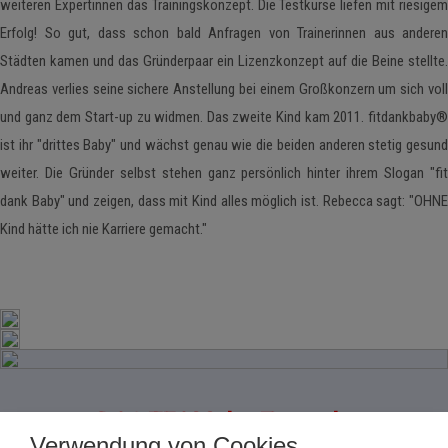
weiteren Expertinnen das Trainingskonzept. Die Testkurse liefen mit riesigem
Erfolg! So gut, dass schon bald Anfragen von Trainerinnen aus anderen
Städten kamen und das Gründerpaar ein Lizenzkonzept auf die Beine stellte.
Andreas verlies seine sichere Anstellung bei einem Großkonzern um sich voll
und ganz dem Start-up zu widmen. Das zweite Kind kam 2011. fitdankbaby®
ist ihr "drittes Baby" und wächst genau wie die beiden anderen stetig gesund
weiter. Die Gründer selbst stehen ganz persönlich hinter ihrem Slogan "fit
dank Baby" und zeigen, dass mit Kind alles möglich ist. Rebecca sagt: "OHNE
Kind hätte ich nie Karriere gemacht."
DAS TEAM der Zentrale
Verwendung von Cookies.