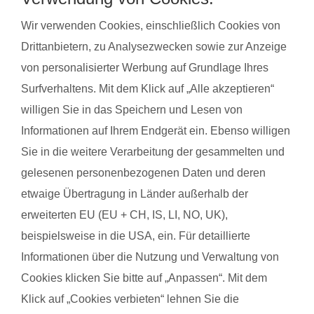
Wir verwenden Cookies, einschließlich Cookies von
Ein professionelles Team aus den Gründern selbst, sowie
Drittanbietern, zu Analysezwecken sowie zur Anzeige
Mitarbeitenden für Grafik, Programmierung und Shop arbeitet
von personalisierter Werbung auf Grundlage Ihres
an der Weiterentwicklung des Unternehmens. Alle
Surfverhaltens. Mit dem Klick auf „Alle akzeptieren“
Mitarbeitenden sind schon mehrere Jahre dabei. Alle haben
willigen Sie in das Speichern und Lesen von
selbst Kinder und freuen sich über das familienfreundliche
Informationen auf Ihrem Endgerät ein. Ebenso willigen
und persönliche Arbeitsumfeld.
Sie in die weitere Verarbeitung der gesammelten und
gelesenen personenbezogenen Daten und deren
etwaige Übertragung in Länder außerhalb der
erweiterten EU (EU + CH, IS, LI, NO, UK),
beispielsweise in die USA, ein. Für detaillierte
Informationen über die Nutzung und Verwaltung von
Cookies klicken Sie bitte auf „Anpassen“. Mit dem
Klick auf „Cookies verbieten“ lehnen Sie die