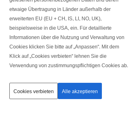
und wir hatten zum Umziehen am Ende genügend Zeit. Es war
etwaige Übertragung in Länder außerhalb der
nicht schlimm, wenn mal ein Baby geschrien hat: Es waren ja
erweiterten EU (EU + CH, IS, LI, NO, UK),
nur junge Mütter anwesend.
beispielsweise in die USA, ein. Für detaillierte
Das gefällt dem Baby:
Informationen über die Nutzung und Verwaltung von
Anfangs fand er das Wasser-über-Kopf-Kippen echt blöd. Zum
Cookies klicken Sie bitte auf „Anpassen“. Mit dem
Ende hin hat er es gar nicht mehr bemerkt, wenn Wasser über
Klick auf „Cookies verbieten“ lehnen Sie die
sein Gesicht gelaufen ist oder er leicht ins Gesicht gespritzt
Verwendung von zustimmungspflichtigen Cookies ab.
wurde. Das Duschen fand er am Ende auch ziemlich
Kurse finden
entspannend. Außerdem waren die Übungen direkt für ihn toll,
z.B. in einem Schwimmreifen im Wasser treiben. Die anderen
Cookies verbieten
Alle akzeptieren
Trainerin werden
Babys hat er sehr interessiert angeschaut. All das wäre in
einem normalen Bad nicht möglich gewesen, da es dort
sicherlich zu laut gewesen wäre für meinen Kleinen. Aber im
Wofi-Bad war es angenehm ruhig.