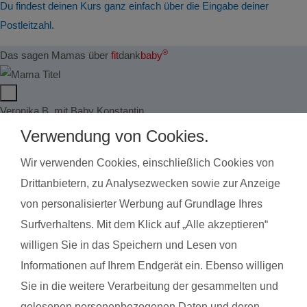
Du findest deinen Kurs ganz einfach über die Eingabe deiner
Postleitzahl.
®
Das sagen Mamas über
fit
dank
baby
Veronika B. mit Baby Konstantin
Ines 
Verwendung von Cookies.
Das gefällt der Mama:
Das g
Wir verwenden Cookies, einschließlich Cookies von
Vor allem unsere Kursleiterin Anna-Maria! Jedesmal hat sie
Eilee
Drittanbietern, zu Analysezwecken sowie zur Anzeige
sich eine andere Idee für die Übungen ausgedacht: Mal mit
richti
von personalisierter Werbung auf Grundlage Ihres
einem Kinderlied gepaart, mal mit einem Spiel, ... Auch für
getan 
Surfverhaltens. Mit dem Klick auf „Alle akzeptieren“
unsere Babys war immer etwas dabei, sodass sie nicht nur
willigen Sie in das Speichern und Lesen von
Das g
"Übungsgerät" waren, sondern auch selbst so richtig Spaß
Informationen auf Ihrem Endgerät ein. Ebenso willigen
Der R
hatten. Außerdem ist das kleine Wofi-Bad dafür super
Sie in die weitere Verarbeitung der gesammelten und
geeignet: Man ist unter sich, alles kann abgeschlossen werden
gelesenen personenbezogenen Daten und deren