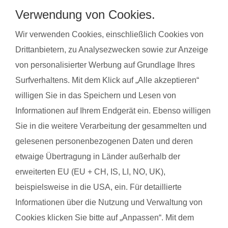
Rückkehr zu Sport und Alltag. Ein fitdankbaby®
Verwendung von Cookies.
Rückbildungskurs bietet dabei den besonderen Vorteil, dass
dein Baby dich begleiten kann und spielerisch in einzelne
Wir verwenden Cookies, einschließlich Cookies von
Übungen einbezogen wird – so stärkst du deinen Körper,
Drittanbietern, zu Analysezwecken sowie zur Anzeige
ohne eine Betreuung für dein Kind organisieren zu müssen.
von personalisierter Werbung auf Grundlage Ihres
Du findest deinen Kurs ganz einfach über die Eingabe deiner
Surfverhaltens. Mit dem Klick auf „Alle akzeptieren“
Postleitzahl.
willigen Sie in das Speichern und Lesen von
®
Informationen auf Ihrem Endgerät ein. Ebenso willigen
Das sagen Mamas über
fit
dank
baby
Sie in die weitere Verarbeitung der gesammelten und
gelesenen personenbezogenen Daten und deren
Janina A. mit Baby Lia
Stefa
etwaige Übertragung in Länder außerhalb der
erweiterten EU (EU + CH, IS, LI, NO, UK),
beispielsweise in die USA, ein. Für detaillierte
Das gefällt der Mama:
Das g
Informationen über die Nutzung und Verwaltung von
Johanna als Trainerin! Einfach super und man kann sie alles
Mir ha
Cookies klicken Sie bitte auf „Anpassen“. Mit dem
fragen.
umset