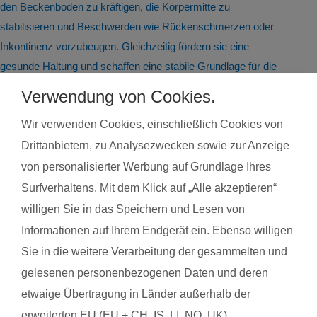
den Beckenboden zu kräftigen, die Körpermitte zu
stabilisieren und Beschwerden wie Rückenschmerzen oder
Inkontinenz vorzubeugen. Gleichzeitig fördern sie eine
gesunde Haltung und schaffen eine stabile Grundlage für die
Rückkehr zu Sport und Alltag. Ein fitdankbaby®
Verwendung von Cookies.
Rückbildungskurs bietet dabei den besonderen Vorteil, dass
Wir verwenden Cookies, einschließlich Cookies von
dein Baby dich begleiten kann und spielerisch in einzelne
Übungen einbezogen wird – so stärkst du deinen Körper,
Drittanbietern, zu Analysezwecken sowie zur Anzeige
ohne eine Betreuung für dein Kind organisieren zu müssen.
von personalisierter Werbung auf Grundlage Ihres
Du findest deinen Kurs ganz einfach über die Eingabe deiner
Surfverhaltens. Mit dem Klick auf „Alle akzeptieren“
Postleitzahl.
willigen Sie in das Speichern und Lesen von
Informationen auf Ihrem Endgerät ein. Ebenso willigen
®
Das sagen Mamas über
fit
dank
baby
Sie in die weitere Verarbeitung der gesammelten und
gelesenen personenbezogenen Daten und deren
Larissa V. mit Baby Collin
Tatjan
etwaige Übertragung in Länder außerhalb der
erweiterten EU (EU + CH, IS, LI, NO, UK),