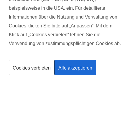
beispielsweise in die USA, ein. Für detaillierte
Das gefällt der Mama:
Das g
Informationen über die Nutzung und Verwaltung von
Kombination Sport für Mamas und Spiel-und Bewegungslieder
Das m
Cookies klicken Sie bitte auf „Anpassen“. Mit dem
für Baby. Besondere Sportübungen die man so noch nicht
werde
Klick auf „Cookies verbieten“ lehnen Sie die
kannte.
selben
Verwendung von zustimmungspflichtigen Cookies ab.
immer 
Das gefällt dem Baby:
Kurse finden
Spielen mit anderen Babys. Gemeinsam Sport mit Mama und
Das g
Übungen die man mit nach Hause nehmen kann bei welchem
Ander
Cookies verbieten
Alle akzeptieren
Trainerin werden
auch das Baby Spaß hat und die Mama was für den Körper
viel S
macht.