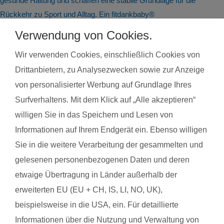
gesunde Haltung und schaffen eine stabile Grundlage für die
Rückkehr zu Sport und Alltag. Ein fitdankbaby®
Rückbildungskurs bietet dabei den besonderen Vorteil, dass
Verwendung von Cookies.
dein Baby dich begleiten kann und spielerisch in einzelne
Wir verwenden Cookies, einschließlich Cookies von
Übungen einbezogen wird – so stärkst du deinen Körper,
Drittanbietern, zu Analysezwecken sowie zur Anzeige
ohne eine Betreuung für dein Kind organisieren zu müssen.
Du findest deinen Kurs ganz einfach über die Eingabe deiner
von personalisierter Werbung auf Grundlage Ihres
Postleitzahl.
Surfverhaltens. Mit dem Klick auf „Alle akzeptieren“
willigen Sie in das Speichern und Lesen von
®
Das sagen Mamas aus Nagold über
fit
dank
baby
Informationen auf Ihrem Endgerät ein. Ebenso willigen
Sie in die weitere Verarbeitung der gesammelten und
gelesenen personenbezogenen Daten und deren
Joana P. aus Nagold
Sabri
mit Baby Romy Und Lina
mit B
etwaige Übertragung in Länder außerhalb der
erweiterten EU (EU + CH, IS, LI, NO, UK),
beispielsweise in die USA, ein. Für detaillierte
Das gefällt der Mama:
Das g
Informationen über die Nutzung und Verwaltung von