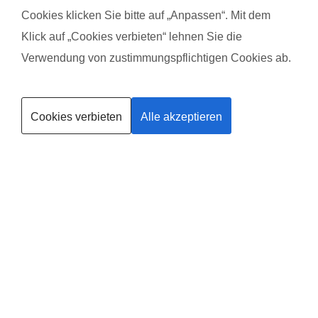
Es hat einfach mega Spaß gemacht:)
Übung
Cookies klicken Sie bitte auf „Anpassen“. Mit dem
babys
Das gefällt dem Baby:
Klick auf „Cookies verbieten“ lehnen Sie die
Die haben meistens geschlafen ????
Das g
Verwendung von zustimmungspflichtigen Cookies ab.
Ander
Kurse finden
Cookies verbieten
Alle akzeptieren
Trainerin werden
®
Dein
fit
dank
baby
-