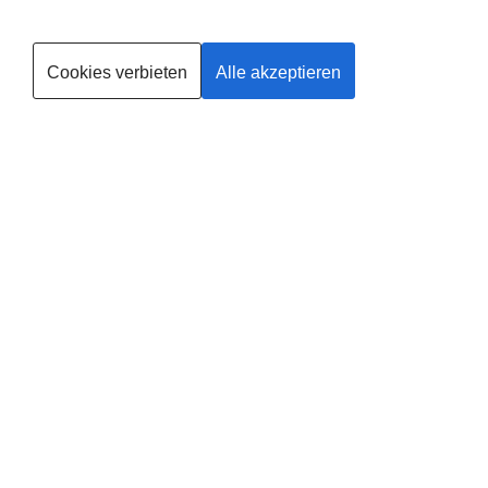
Kurse finden
mampfend beachten konnte :)
Cookies verbieten
Alle akzeptieren
Trainerin werden
®
Dein
fit
dank
baby
-
Team Bad Salzuflen