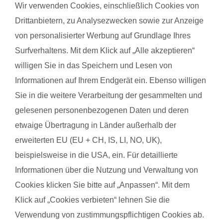
Rückbildungskurs bietet dabei den besonderen Vorteil, dass
Wir verwenden Cookies, einschließlich Cookies von
dein Baby dich begleiten kann und spielerisch in einzelne
Drittanbietern, zu Analysezwecken sowie zur Anzeige
Übungen einbezogen wird – so stärkst du deinen Körper,
von personalisierter Werbung auf Grundlage Ihres
ohne eine Betreuung für dein Kind organisieren zu müssen.
Surfverhaltens. Mit dem Klick auf „Alle akzeptieren“
Du findest deinen Kurs ganz einfach über die Eingabe deiner
willigen Sie in das Speichern und Lesen von
Postleitzahl.
Informationen auf Ihrem Endgerät ein. Ebenso willigen
®
Das sagen Mamas über
fit
dank
baby
Sie in die weitere Verarbeitung der gesammelten und
gelesenen personenbezogenen Daten und deren
etwaige Übertragung in Länder außerhalb der
Altje H. mit Baby Malte
Elena
erweiterten EU (EU + CH, IS, LI, NO, UK),
beispielsweise in die USA, ein. Für detaillierte
Informationen über die Nutzung und Verwaltung von
Das gefällt der Mama:
Das g
Cookies klicken Sie bitte auf „Anpassen“. Mit dem
Mir fällt momentan nichts ein was verbessert werden könnte
Die ei
Klick auf „Cookies verbieten“ lehnen Sie die
Das gefällt dem Baby:
Das g
Verwendung von zustimmungspflichtigen Cookies ab.
Das er im Buggy sitzen konnte und mich Maisstangen
Flexib