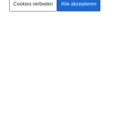
Cookies verbieten
Alle akzeptieren
Trainerin werden
Deine
Existenzgründung
®
mit
fit
dank
baby
in
Henstedt-Ulzburg
Leider gibt es in dieser Region noch keinen Anbieter, solltest du
selbst Anbieter in Henstedt-Ulzburg werden wollen, findest du
HIER
alle Informationen.
Zusätzlich erhältst du von uns 100,- € Pionierrabatt auf deine
Ausbildung. Gib deinen Code bei der Bewerbung an.
Pionierrabatt