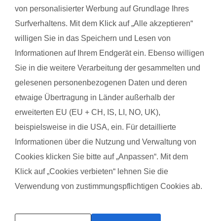
von personalisierter Werbung auf Grundlage Ihres
Barbara S. mit Baby Leni
Anja 
Surfverhaltens. Mit dem Klick auf „Alle akzeptieren“
willigen Sie in das Speichern und Lesen von
Das gefällt der Mama:
Das g
Informationen auf Ihrem Endgerät ein. Ebenso willigen
Die Leiterin hat einen immer wieder motiviert und dazu
Der s
Sie in die weitere Verarbeitung der gesammelten und
gebracht, weiter zu machen. Es gab tolle Ideen verbunden mit
es ha
gelesenen personenbezogenen Daten und deren
dem Kind
Ich fü
etwaige Übertragung in Länder außerhalb der
Wahns
Das gefällt dem Baby:
erweiterten EU (EU + CH, IS, LI, NO, UK),
Arbeit
Es hat die Übungen geliebt und die Mama-Zeit genießen
beispielsweise in die USA, ein. Für detaillierte
können.
Das g
Informationen über die Nutzung und Verwaltung von
Die Li
Cookies klicken Sie bitte auf „Anpassen“. Mit dem
Mama 
Klick auf „Cookies verbieten“ lehnen Sie die
Verwendung von zustimmungspflichtigen Cookies ab.
Kurse finden