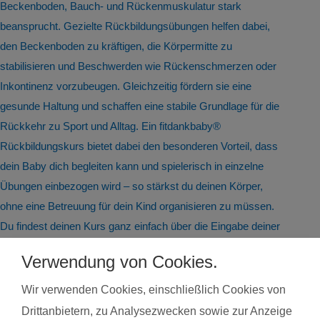
Beckenboden, Bauch- und Rückenmuskulatur stark
beansprucht. Gezielte Rückbildungsübungen helfen dabei,
den Beckenboden zu kräftigen, die Körpermitte zu
stabilisieren und Beschwerden wie Rückenschmerzen oder
Inkontinenz vorzubeugen. Gleichzeitig fördern sie eine
gesunde Haltung und schaffen eine stabile Grundlage für die
Rückkehr zu Sport und Alltag. Ein fitdankbaby®
Rückbildungskurs bietet dabei den besonderen Vorteil, dass
dein Baby dich begleiten kann und spielerisch in einzelne
Übungen einbezogen wird – so stärkst du deinen Körper,
ohne eine Betreuung für dein Kind organisieren zu müssen.
Du findest deinen Kurs ganz einfach über die Eingabe deiner
Postleitzahl.
Verwendung von Cookies.
®
Das sagen Mamas über
fit
dank
baby
Wir verwenden Cookies, einschließlich Cookies von
Drittanbietern, zu Analysezwecken sowie zur Anzeige