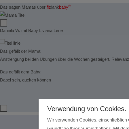
®
Das sagen Mamas über
fit
dank
baby
Daniela W. mit Baby Liviana Lene
Das gefällt der Mama:
Anstrengung bei den Übungen über die Wochen gesteigert, Relevanz
Das gefällt dem Baby:
Dabei sein, gucken können
Verwendung von Cookies.
Wir verwenden Cookies, einschließlich 
Grundlage Ihres Surfverhaltens. Mit dem