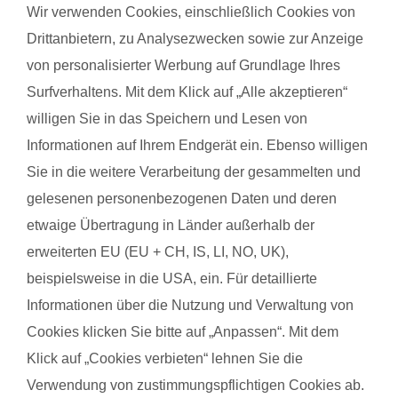
Wir verwenden Cookies, einschließlich Cookies von
Drittanbietern, zu Analysezwecken sowie zur Anzeige
Anja ?. mit Baby Leni
Beatri
von personalisierter Werbung auf Grundlage Ihres
Surfverhaltens. Mit dem Klick auf „Alle akzeptieren“
Das gefällt der Mama:
Das g
willigen Sie in das Speichern und Lesen von
Mir hat gefallen, dass es jede Woche andere Übungen vor und
Grandi
Informationen auf Ihrem Endgerät ein. Ebenso willigen
nach dem Kernkurs gab. Und das es Übungen waren, die
Das g
Sie in die weitere Verarbeitung der gesammelten und
anstrengend waren, damit man das Gefühl bekommt auch
Das e
gelesenen personenbezogenen Daten und deren
wirklich etwas für seine Fitness zu tun.
Erfah
etwaige Übertragung in Länder außerhalb der
Das gefällt dem Baby:
erweiterten EU (EU + CH, IS, LI, NO, UK),
Ich schätze alles, das Baby hat keinmal Beschwerde eingelegt
beispielsweise in die USA, ein. Für detaillierte
:)
Informationen über die Nutzung und Verwaltung von
Cookies klicken Sie bitte auf „Anpassen“. Mit dem
Klick auf „Cookies verbieten“ lehnen Sie die
Verwendung von zustimmungspflichtigen Cookies ab.