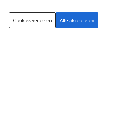
Kurse finden
Cookies verbieten
Alle akzeptieren
Trainerin werden
Deine
Existenzgründung
®
mit
fit
dank
baby
in
Löwenberger
Leider gibt es in dieser Region noch keinen Anbieter, solltest du
selbst Anbieter in Löwenberger werden wollen, findest du
HIER
alle
Informationen.
Zusätzlich erhältst du von uns 100,- € Pionierrabatt auf deine