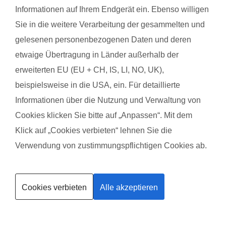
Informationen auf Ihrem Endgerät ein. Ebenso willigen
Sie in die weitere Verarbeitung der gesammelten und
gelesenen personenbezogenen Daten und deren
etwaige Übertragung in Länder außerhalb der
Alina K. mit Baby Elea
Magdalena 
erweiterten EU (EU + CH, IS, LI, NO, UK),
beispielsweise in die USA, ein. Für detaillierte
Informationen über die Nutzung und Verwaltung von
Das gefällt der Mama:
Das gefäll
s
Die Kursleiterin, ihre Anleitungen, die Stimmung, der
Die Übunge
Cookies klicken Sie bitte auf „Anpassen“. Mit dem
ei
mix aus den Übungen
Schwanger
Klick auf „Cookies verbieten“ lehnen Sie die
ordentlich 
Verwendung von zustimmungspflichtigen Cookies ab.
Das gefällt dem Baby:
Und Babys
Kurse finden
Die Lieder, die immer zur Begrüßung und
t
Verabschiedung gesungen wurden, die Interaktion mit
Das gefäll
Cookies verbieten
Alle akzeptieren
Trainerin werden
den anderen Babys
Sie wurde 
die Übunge
 mit
gefallen.