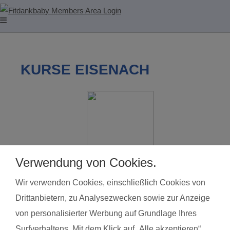
KURSE EISENACH
Verwendung von Cookies.
RAMONA SAVU-SEECK
Wir verwenden Cookies, einschließlich Cookies von
Drittanbietern, zu Analysezwecken sowie zur Anzeige
Tel. 03691/708874
von personalisierter Werbung auf Grundlage Ihres
Mobil 0173/5933731
Surfverhaltens. Mit dem Klick auf „Alle akzeptieren“