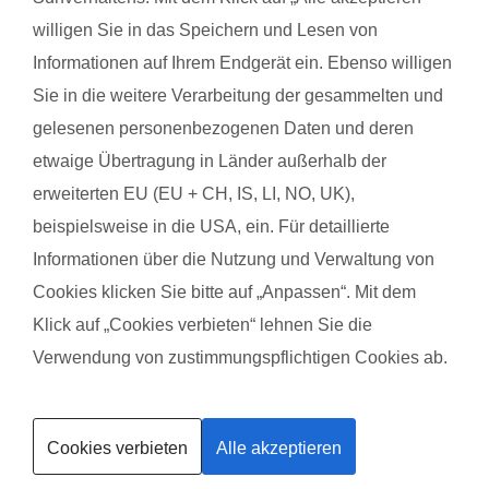
ramona.savu-seeck@fitdankbaby.de
willigen Sie in das Speichern und Lesen von
Mühlhäuser Str. 7a, 99817 Eisenach
Informationen auf Ihrem Endgerät ein. Ebenso willigen
Mehr über Ramona Savu-Seeck
Sie in die weitere Verarbeitung der gesammelten und
gelesenen personenbezogenen Daten und deren
etwaige Übertragung in Länder außerhalb der
Momentan sind alle Kurse belegt aber du kannst
erweiterten EU (EU + CH, IS, LI, NO, UK),
mich telefonisch erreichen ; 0173/5933731
beispielsweise in die USA, ein. Für detaillierte
Informationen über die Nutzung und Verwaltung von
Cookies klicken Sie bitte auf „Anpassen“. Mit dem
Ich freue mich auf Euch, Sport frei !!!
Klick auf „Cookies verbieten“ lehnen Sie die
Verwendung von zustimmungspflichtigen Cookies ab.
Kurse finden
Kurse finden
Vor Ort in deiner Nähe!
Land*
Postleitzahl*
Cookies verbieten
Alle akzeptieren
Trainerin werden