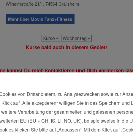
Wilhelmstraße 21/1, 74564 Crailsheim
Mehr über Movin Tanz+Fitness
Kurse bald auch in diesem Gebiet!
ne kannst Du mich kontaktieren und Dich vormerken las
Cookies von Drittanbietern, zu Analysezwecken sowie zur Anze
 Klick auf „Alle akzeptieren“ willigen Sie in das Speichern und
Postleitzahl*
die weitere Verarbeitung der gesammelten und gelesenen pers
eiterten EU (EU + CH, IS, LI, NO, UK), beispielsweise in die US
kies klicken Sie bitte auf „Anpassen“. Mit dem Klick auf „Cook