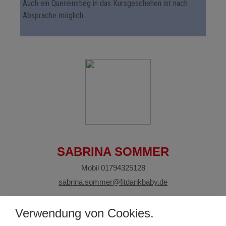
Auch ein Quereinstieg in das Kursgeschehen ist nach
Absprache möglich.
SABRINA SOMMER
Mobil 01794325128
sabrina.sommer@fitdankbaby.de
Mehr über Sabrina Sommer
Verwendung von Cookies.