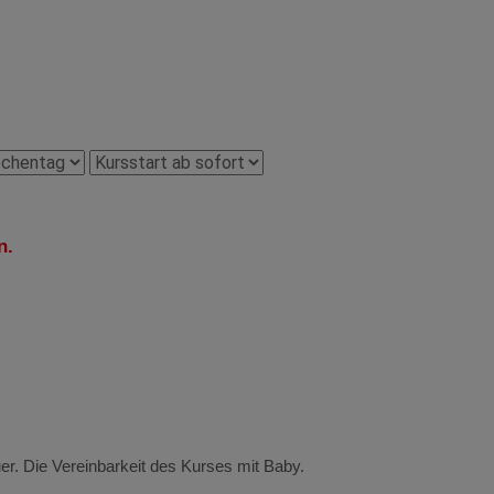
n.
Gabriele F. mit 
Das gefällt der 
er. Die Vereinbarkeit des Kurses mit Baby.
Mir hat gut gefa