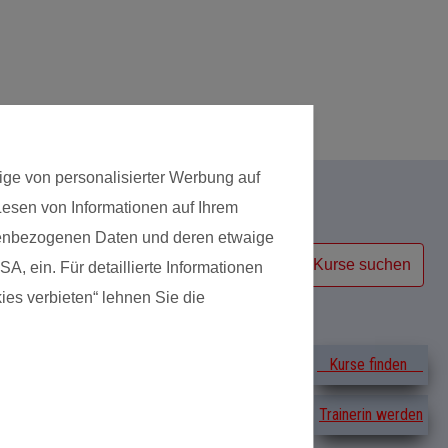
Das gefällt dem 
Mein Baby liebt 
ige von personalisierter Werbung auf
 Lesen von Informationen auf Ihrem
Kursart
onenbezogenen Daten und deren etwaige
Kurse suchen
A, ein. Für detaillierte Informationen
ies verbieten“ lehnen Sie die
Erfahrungen
Kurse finden
Trainerin werden