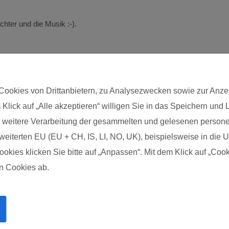
hter und die Musik :-).
Cookies von Drittanbietern, zu Analysezwecken sowie zur Anze
 Klick auf „Alle akzeptieren“ willigen Sie in das Speichern und
Postleitzahl*
die weitere Verarbeitung der gesammelten und gelesenen pers
eiterten EU (EU + CH, IS, LI, NO, UK), beispielsweise in die US
kies klicken Sie bitte auf „Anpassen“. Mit dem Klick auf „Cook
n Cookies ab.
Impressum
Über uns
FAQs zum Kurs
FAQs zur Ausbildung