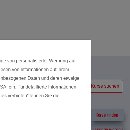
Nette Trainerin
Das gefällt dem 
Hat sich wohl gef
ige von personalisierter Werbung auf
 Lesen von Informationen auf Ihrem
Kursart
onenbezogenen Daten und deren etwaige
Kurse suchen
A, ein. Für detaillierte Informationen
ies verbieten“ lehnen Sie die
Erfahrungen
Kurse finden
Trainerin werden