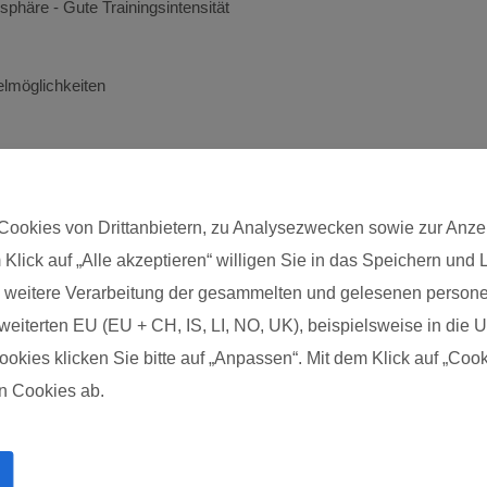
phäre - Gute Trainingsintensität
elmöglichkeiten
Cookies von Drittanbietern, zu Analysezwecken sowie zur Anze
 Klick auf „Alle akzeptieren“ willigen Sie in das Speichern und
Postleitzahl*
die weitere Verarbeitung der gesammelten und gelesenen pers
eiterten EU (EU + CH, IS, LI, NO, UK), beispielsweise in die US
kies klicken Sie bitte auf „Anpassen“. Mit dem Klick auf „Cook
n Cookies ab.
Impressum
Über uns
FAQs zum Kurs
FAQs zur Ausbildung