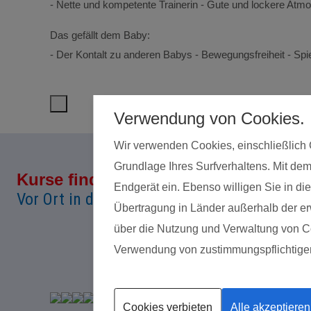
eginnt,
- Nette und kompetente Trainerin - Gute und lockere Atmos
Das gefällt dem Baby:
- Der Kontalt zu anderen Babys - Bewegungsfreiheit - Spi
pannender.
Verwendung von Cookies.
Wir verwenden Cookies, einschließlich 
Grundlage Ihres Surfverhaltens. Mit dem
Kurse finden
Land*
Endgerät ein. Ebenso willigen Sie in 
Vor Ort in deiner Nähe!
Übertragung in Länder außerhalb der erw
über die Nutzung und Verwaltung von Coo
Verwendung von zustimmungspflichtige
Datenschutz
Cookies verbieten
Alle akzeptieren