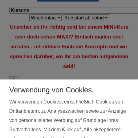
Unsicher ob Ihr richtig seid bei einem MINI-Kurs
oder doch schon MAXI? Einfach mailen oder
anrufen - ich erkläre Euch die Konzepte und wir
sprechen darüber, wo Ihr am besten aufgehoben
seid!
Verwendung von Cookies.
Interesse an Babymassage? Mein aktuelles
Angebot: Babymassage auch per Zoom! Gerne
Wir verwenden Cookies, einschließlich Cookies von
auch Einzelunterricht, "live" oder per Zoom.
Drittanbietern, zu Analysezwecken sowie zur Anzeige
Nähere Infos u.a. unter
von personalisierter Werbung auf Grundlage Ihres
Surfverhaltens. Mit dem Klick auf „Alle akzeptieren“
babymassagekurse.jimdo