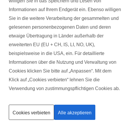
willigen Sie in das Speichern und Lesen von
Informationen auf Ihrem Endgerät ein. Ebenso willigen
Sie in die weitere Verarbeitung der gesammelten und
gelesenen personenbezogenen Daten und deren
etwaige Übertragung in Länder außerhalb der
erweiterten EU (EU + CH, IS, LI, NO, UK),
beispielsweise in die USA, ein. Für detaillierte
Informationen über die Nutzung und Verwaltung von
Cookies klicken Sie bitte auf „Anpassen“. Mit dem
Klick auf „Cookies verbieten“ lehnen Sie die
Verwendung von zustimmungspflichtigen Cookies ab.
Kurse finden
(Vor 12 Tagen) Frouwke E.
(Vor 12 Ta
Cookies verbieten
Alle akzeptieren
Trainerin werden
Das gefällt der Mama:
Das gefäll
Ich mag die Art wie Renate den Kurs gibt. Die
Ist ein rel