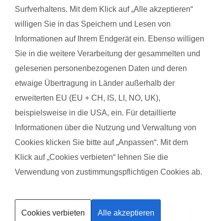
ann-kathrin.esch@fitdankbaby.de
Surfverhaltens. Mit dem Klick auf „Alle akzeptieren“
willigen Sie in das Speichern und Lesen von
Mehr über Ann Kathrin Esch
Informationen auf Ihrem Endgerät ein. Ebenso willigen
Sie in die weitere Verarbeitung der gesammelten und
gelesenen personenbezogenen Daten und deren
etwaige Übertragung in Länder außerhalb der
Neu in Deiner Region - Wir freuen uns auf Dich!
erweiterten EU (EU + CH, IS, LI, NO, UK),
beispielsweise in die USA, ein. Für detaillierte
Informationen über die Nutzung und Verwaltung von
Kein passender Termin dabei? Melde Dich bei
Cookies klicken Sie bitte auf „Anpassen“. Mit dem
mir!
Klick auf „Cookies verbieten“ lehnen Sie die
Verwendung von zustimmungspflichtigen Cookies ab.
Kurse finden
Cookies verbieten
Alle akzeptieren
Trainerin werden