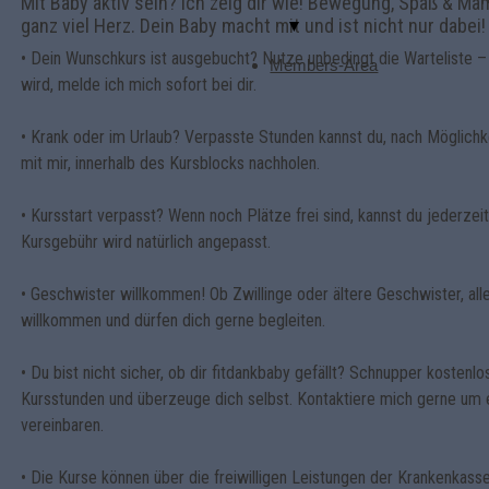
Mit Baby aktiv sein? Ich zeig dir wie! Bewegung, Spaß & M
ganz viel Herz. Dein Baby macht mit und ist nicht nur dabei!
▼
• Dein Wunschkurs ist ausgebucht? Nutze unbedingt die Warteliste – 
Members-Area
wird, melde ich mich sofort bei dir.
• Krank oder im Urlaub? Verpasste Stunden kannst du, nach Möglichk
mit mir, innerhalb des Kursblocks nachholen.
• Kursstart verpasst? Wenn noch Plätze frei sind, kannst du jederzeit
Kursgebühr wird natürlich angepasst.
• Geschwister willkommen! Ob Zwillinge oder ältere Geschwister, alle
willkommen und dürfen dich gerne begleiten.
• Du bist nicht sicher, ob dir fitdankbaby gefällt? Schnupper kostenlo
Kursstunden und überzeuge dich selbst. Kontaktiere mich gerne um 
vereinbaren.
• Die Kurse können über die freiwilligen Leistungen der Krankenk