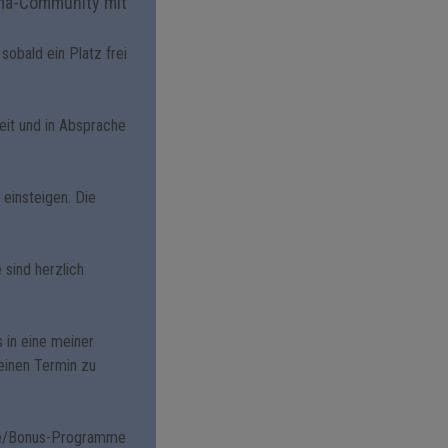
ama-Community mit
sobald ein Platz frei
eit und in Absprache
 einsteigen. Die
 sind herzlich
s in eine meiner
einen Termin zu
asse/Bonus-Programme