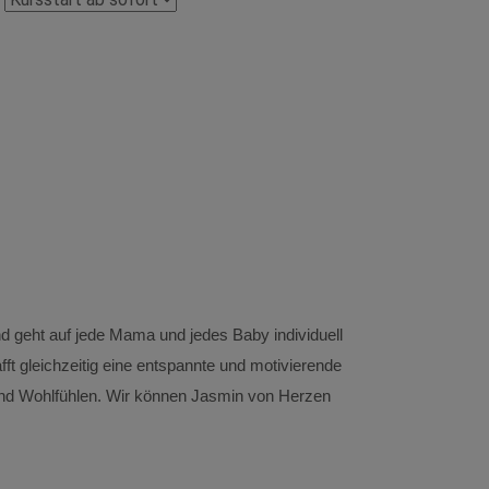
(Vor 31 Tagen) M
Das gefällt der 
d geht auf jede Mama und jedes Baby individuell
Die Zeit für sich
fft gleichzeitig eine entspannte und motivierende
Das gefällt dem 
nd Wohlfühlen. Wir können Jasmin von Herzen
Andere Kinder u