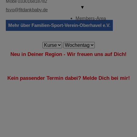
Mobil 033016818782
▼
fsvo@fitdankbaby.de
Members-Area
Mehr über Familien-Sport-Verein-Oberhavel e.V.
Neu in Deiner Region - Wir freuen uns auf Dich!
Kein passender Termin dabei? Melde Dich bei mir!