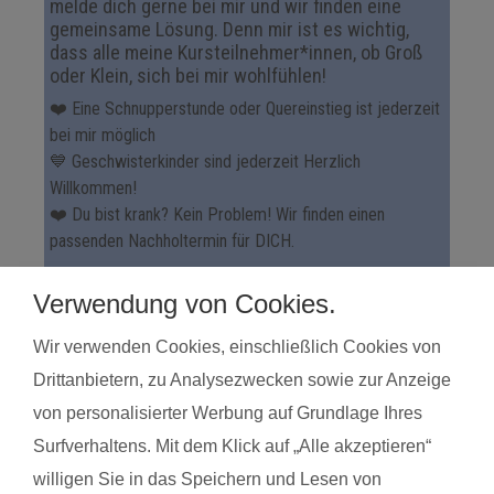
melde dich gerne bei mir und wir finden eine
gemeinsame Lösung. Denn mir ist es wichtig,
dass alle meine Kursteilnehmer*innen, ob Groß
oder Klein, sich bei mir wohlfühlen!
❤️ Eine Schnupperstunde oder Quereinstieg ist jederzeit
bei mir möglich
💙 Geschwisterkinder sind jederzeit Herzlich
Willkommen!
❤️ Du bist krank? Kein Problem! Wir finden einen
passenden Nachholtermin für DICH.
Ich freue mich, Dich und dein Baby persönlich
Verwendung von Cookies.
kennenzulernen und gemeinsam mit Euch zu trainieren
sowie ein unvergessliches Kurserlebnis zu schenken!
Wir verwenden Cookies, einschließlich Cookies von
Drittanbietern, zu Analysezwecken sowie zur Anzeige
von personalisierter Werbung auf Grundlage Ihres
Surfverhaltens. Mit dem Klick auf „Alle akzeptieren“
willigen Sie in das Speichern und Lesen von