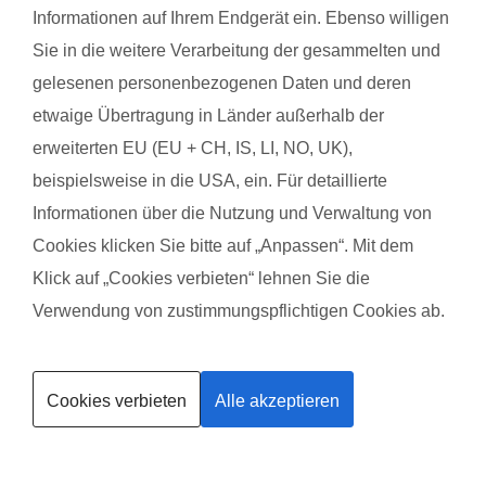
Informationen auf Ihrem Endgerät ein. Ebenso willigen
Sie in die weitere Verarbeitung der gesammelten und
gelesenen personenbezogenen Daten und deren
etwaige Übertragung in Länder außerhalb der
SAMANTHA MORGENSTERN
erweiterten EU (EU + CH, IS, LI, NO, UK),
Mobil 0176-85630557
beispielsweise in die USA, ein. Für detaillierte
samantha.morgenstern@fitdankbaby.de
Informationen über die Nutzung und Verwaltung von
Mehr über Samantha Morgenstern
Cookies klicken Sie bitte auf „Anpassen“. Mit dem
Klick auf „Cookies verbieten“ lehnen Sie die
Verwendung von zustimmungspflichtigen Cookies ab.
Neu in Deiner Region - Wir freuen uns auf Dich!
Kurse finden
Cookies verbieten
Alle akzeptieren
Trainerin werden
Kein passender Termin dabei? Melde Dich bei
mir!