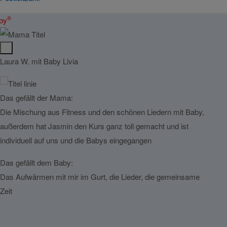
®
by
Laura W. mit Baby Livia
Mandy
Das gefällt der Mama:
Das g
Die Mischung aus Fitness und den schönen Liedern mit Baby,
Alles f
außerdem hat Jasmin den Kurs ganz toll gemacht und ist
Das g
individuell auf uns und die Babys eingegangen
Der K
Das gefällt dem Baby:
Das Aufwärmen mit mir im Gurt, die Lieder, die gemeinsame
Zeit