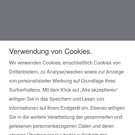
Verwendung von Cookies.
Wir verwenden Cookies, einschließlich Cookies von
Drittanbietern, zu Analysezwecken sowie zur Anzeige
Kurse finden
in der Umgebung von
von personalisierter Werbung auf Grundlage Ihres
Beeskow
Surfverhaltens. Mit dem Klick auf „Alle akzeptieren“
Land*
Postleitzahl*
willigen Sie in das Speichern und Lesen von
Informationen auf Ihrem Endgerät ein. Ebenso willigen
Kursart
Sie in die weitere Verarbeitung der gesammelten und
gelesenen personenbezogenen Daten und deren
Kurse suchen
etwaige Übertragung in Länder außerhalb der