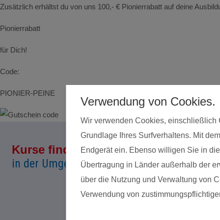
Zusätzlich erhältst du von uns 100,- € Pionierrabatt auf deine Ausbi
Pionierrabatt
für Dich!
Code:
PIONIER-PEINE
Verwendung von Cookies.
Wir verwenden Cookies, einschließlich 
Grundlage Ihres Surfverhaltens. Mit dem
Kurse finden
Land*
Endgerät ein. Ebenso willigen Sie in 
in der Umgebung von Peine
Übertragung in Länder außerhalb der erw
über die Nutzung und Verwaltung von Coo
Verwendung von zustimmungspflichtige
Date