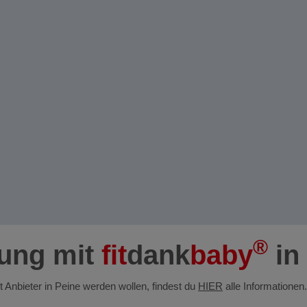
®
dung mit
fit
dank
baby
in
st Anbieter in Peine werden wollen, findest du
HIER
alle Informationen.