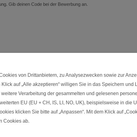
ldung. Gib deinen Code bei der Bewerbung an.
Cookies von Drittanbietern, zu Analysezwecken sowie zur Anze
 Klick auf „Alle akzeptieren“ willigen Sie in das Speichern und
Postleitzahl*
die weitere Verarbeitung der gesammelten und gelesenen pers
eiterten EU (EU + CH, IS, LI, NO, UK), beispielsweise in die US
kies klicken Sie bitte auf „Anpassen“. Mit dem Klick auf „Cook
n Cookies ab.
nschutz
Impressum
Über uns
FAQs zum Kurs
FAQs zur Ausb