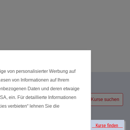
ige von personalisierter Werbung auf
 Lesen von Informationen auf Ihrem
Kursart
onenbezogenen Daten und deren etwaige
A, ein. Für detaillierte Informationen
Kurse suchen
ies verbieten“ lehnen Sie die
ildung
Kurse finden