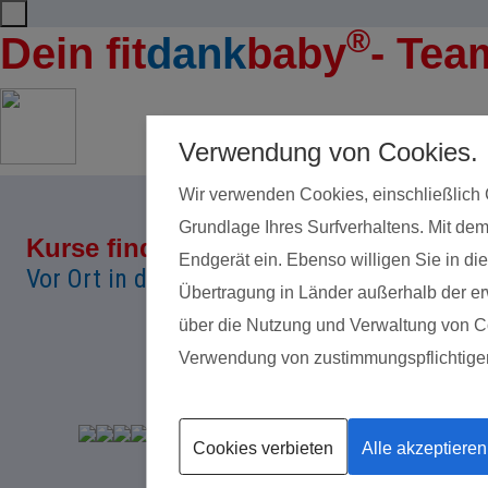
®
Dein
fit
dank
baby
- Tea
Verwendung von Cookies.
Wir verwenden Cookies, einschließlich 
Grundlage Ihres Surfverhaltens. Mit dem
Kurse finden
Land*
Endgerät ein. Ebenso willigen Sie in 
Vor Ort in deiner Nähe!
Übertragung in Länder außerhalb der erw
über die Nutzung und Verwaltung von Coo
Verwendung von zustimmungspflichtige
Datenschutz
Cookies verbieten
Alle akzeptieren