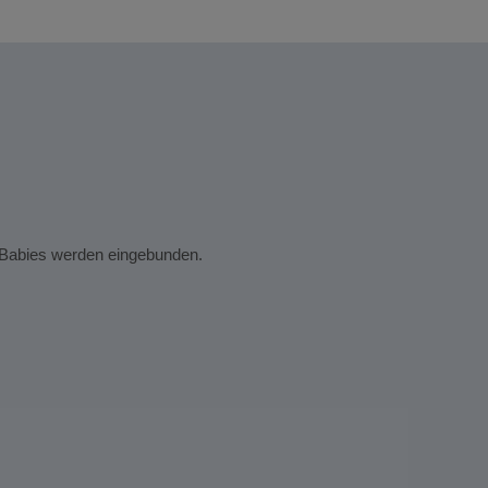
Jennif
Das g
 Babies werden eingebunden.
Die At
Das g
Es ga