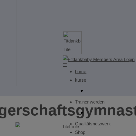
home
kurse
▼
Trainer werden
gerschaftsgymnast
▼
Qualitätsnetzwerk
Shop