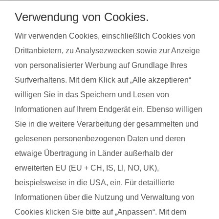
bei unseren qualifzierten Trainerinnen wahrnehmen. Du
Verwendung von Cookies.
findest deinen Kurs ganz einfach über die Eingabe deiner
Postleitzahl.
Wir verwenden Cookies, einschließlich Cookies von
Drittanbietern, zu Analysezwecken sowie zur Anzeige
®
Das sagen Mamas über
fit
dank
baby
von personalisierter Werbung auf Grundlage Ihres
Surfverhaltens. Mit dem Klick auf „Alle akzeptieren“
willigen Sie in das Speichern und Lesen von
Lisa S. mit Baby Mara
Hanna 
Informationen auf Ihrem Endgerät ein. Ebenso willigen
Sie in die weitere Verarbeitung der gesammelten und
Das gefällt der Mama:
Das g
gelesenen personenbezogenen Daten und deren
Trainerin, abwechslungsreich, Umgang mit den Babys
Mit Ki
etwaige Übertragung in Länder außerhalb der
Stärk
Das gefällt dem Baby:
erweiterten EU (EU + CH, IS, LI, NO, UK),
Musik, Bewegung, Spielzeug, Umgang mit anderen Babys
Das g
beispielsweise in die USA, ein. Für detaillierte
Alles
Informationen über die Nutzung und Verwaltung von
Cookies klicken Sie bitte auf „Anpassen“. Mit dem