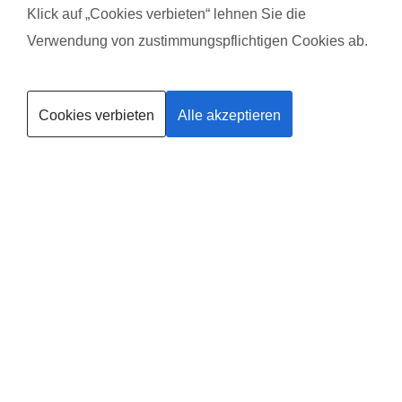
Klick auf „Cookies verbieten“ lehnen Sie die
Verwendung von zustimmungspflichtigen Cookies ab.
Kurse finden
Cookies verbieten
Alle akzeptieren
Trainerin werden
Deine
Existenzgründung
®
mit
fit
dank
baby
in Bad
Dürkheim
Leider gibt es in dieser Region noch keinen Anbieter, solltest du