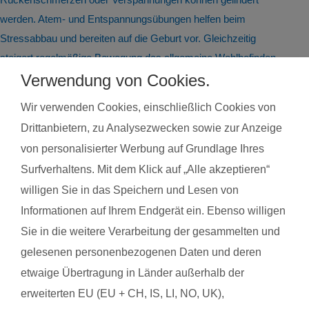
werden. Atem- und Entspannungsübungen helfen beim
Stressabbau und bereiten auf die Geburt vor. Gleichzeitig
steigert regelmäßige Bewegung das allgemeine Wohlbefinden
und die Körperwahrnehmung. In der Gruppe bietet sich
Verwendung von Cookies.
zudem die Möglichkeit zum Austausch mit anderen
Wir verwenden Cookies, einschließlich Cookies von
werdenden Müttern. Alle Übungen sind speziell auf die
Drittanbietern, zu Analysezwecken sowie zur Anzeige
Bedürfnisse während der Schwangerschaft abgestimmt.
von personalisierter Werbung auf Grundlage Ihres
Schwangerschaftsgymnastik, Rückbildungsgymnastik und
Surfverhaltens. Mit dem Klick auf „Alle akzeptieren“
Sport nach in und nach der Schwangerschaft kannst du auch
willigen Sie in das Speichern und Lesen von
bei unseren qualifzierten Trainerinnen wahrnehmen. Du
Informationen auf Ihrem Endgerät ein. Ebenso willigen
findest deinen Kurs ganz einfach über die Eingabe deiner
Postleitzahl.
Sie in die weitere Verarbeitung der gesammelten und
gelesenen personenbezogenen Daten und deren
®
Das sagen Mamas über
fit
dank
baby
etwaige Übertragung in Länder außerhalb der
erweiterten EU (EU + CH, IS, LI, NO, UK),