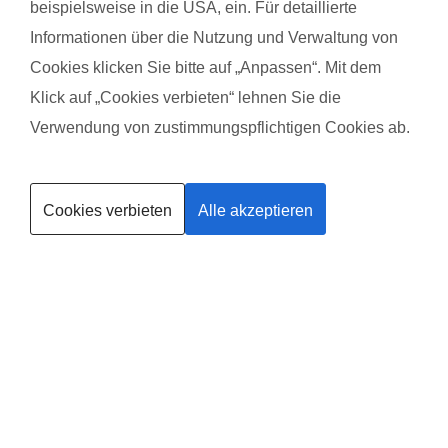
beispielsweise in die USA, ein. Für detaillierte
Rebecca K. mit Baby Klara Charlotte
Sarah
Informationen über die Nutzung und Verwaltung von
Cookies klicken Sie bitte auf „Anpassen“. Mit dem
Das gefällt der Mama:
Das g
Klick auf „Cookies verbieten“ lehnen Sie die
selbst, wenn die kinder gerade nicht mitmachen wollen, ist das
Ich fa
Verwendung von zustimmungspflichtigen Cookies ab.
nicht schlimm, sie können ruhig weiter spielen während man
werden
Kurse finden
weiter "sportelt"
entsc
Cookies verbieten
Alle akzeptieren
Das gefällt dem Baby:
Das g
Trainerin werden
das Treffen von anderen vielen Babys/Kindern und das
Gaudi
gemeinsame aktiv sein
sein.