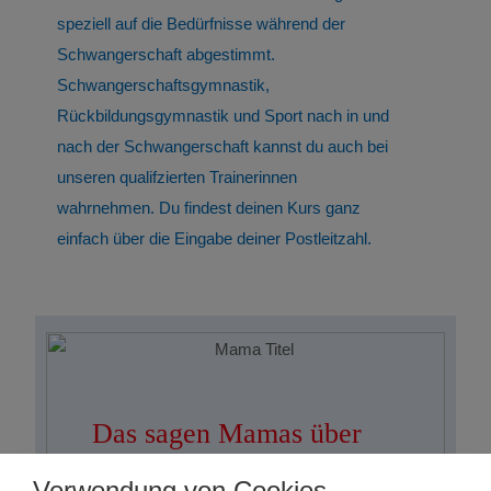
speziell auf die Bedürfnisse während der
Schwangerschaft abgestimmt.
Schwangerschaftsgymnastik,
Rückbildungsgymnastik und Sport nach in und
nach der Schwangerschaft kannst du auch bei
unseren qualifzierten Trainerinnen
wahrnehmen. Du findest deinen Kurs ganz
einfach über die Eingabe deiner Postleitzahl.
Das sagen Mamas über
®
fit
dank
baby
Verwendung von Cookies.