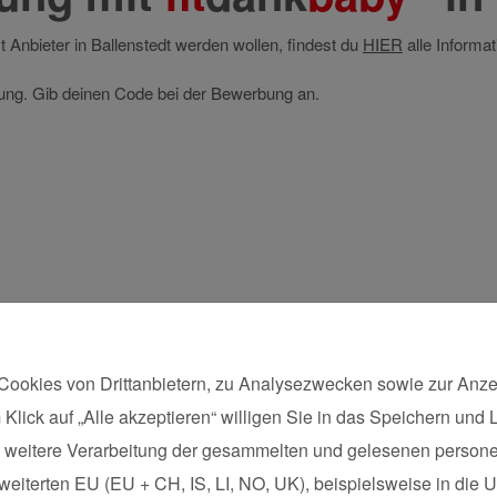
st Anbieter in Ballenstedt werden wollen, findest du
HIER
alle Informat
ldung. Gib deinen Code bei der Bewerbung an.
Cookies von Drittanbietern, zu Analysezwecken sowie zur Anze
 Klick auf „Alle akzeptieren“ willigen Sie in das Speichern und
Postleitzahl*
die weitere Verarbeitung der gesammelten und gelesenen pers
eiterten EU (EU + CH, IS, LI, NO, UK), beispielsweise in die US