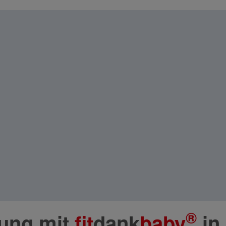
®
dung mit
fit
dank
baby
in 