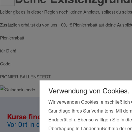
Leider gibt es in dieser Region noch keinen Anbieter, solltest du selb
Zusätzlich erhältst du von uns 100,- € Pionierrabatt auf deine Ausbi
Pionierrabatt
für Dich!
Code:
PIONIER-BALLENSTEDT
Verwendung von Cookies.
Wir verwenden Cookies, einschließlich 
Grundlage Ihres Surfverhaltens. Mit dem
Kurse finden
Land*
Endgerät ein. Ebenso willigen Sie in 
Vor Ort in deiner Nähe!
Übertragung in Länder außerhalb der erw