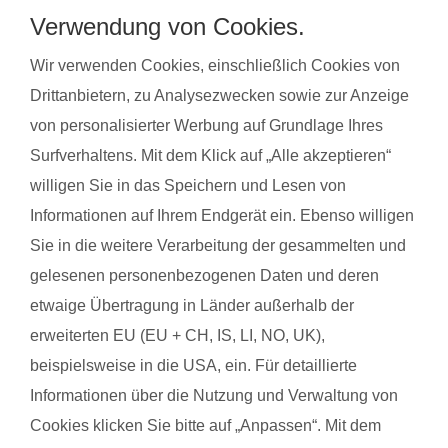
Stressabbau und bereiten auf die Geburt vor. Gleichzeitig
Verwendung von Cookies.
steigert regelmäßige Bewegung das allgemeine Wohlbefinden
Wir verwenden Cookies, einschließlich Cookies von
und die Körperwahrnehmung. In der Gruppe bietet sich
zudem die Möglichkeit zum Austausch mit anderen
Drittanbietern, zu Analysezwecken sowie zur Anzeige
werdenden Müttern. Alle Übungen sind speziell auf die
von personalisierter Werbung auf Grundlage Ihres
Bedürfnisse während der Schwangerschaft abgestimmt.
Surfverhaltens. Mit dem Klick auf „Alle akzeptieren“
Schwangerschaftsgymnastik, Rückbildungsgymnastik und
willigen Sie in das Speichern und Lesen von
Sport nach in und nach der Schwangerschaft kannst du auch
Informationen auf Ihrem Endgerät ein. Ebenso willigen
bei unseren qualifzierten Trainerinnen wahrnehmen. Du
Sie in die weitere Verarbeitung der gesammelten und
findest deinen Kurs ganz einfach über die Eingabe deiner
gelesenen personenbezogenen Daten und deren
Postleitzahl.
etwaige Übertragung in Länder außerhalb der
®
Das sagen Mamas über
fit
dank
baby
erweiterten EU (EU + CH, IS, LI, NO, UK),
beispielsweise in die USA, ein. Für detaillierte
Informationen über die Nutzung und Verwaltung von
Miriam Z. mit Baby Luisa
Justi
Cookies klicken Sie bitte auf „Anpassen“. Mit dem