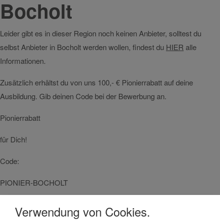
Bocholt
Leider gibt es in dieser Region noch keinen Anbieter, solltest du
selbst Anbieter in Bocholt werden wollen, findest du
HIER
alle
Informationen.
Zusätzlich erhältst du von uns 100,- € Pionierrabatt auf deine
Ausbildung. Gib deinen Code bei der Bewerbung an.
Pionierrabatt
für Dich!
Code:
PIONIER-BOCHOLT
Verwendung von Cookies.