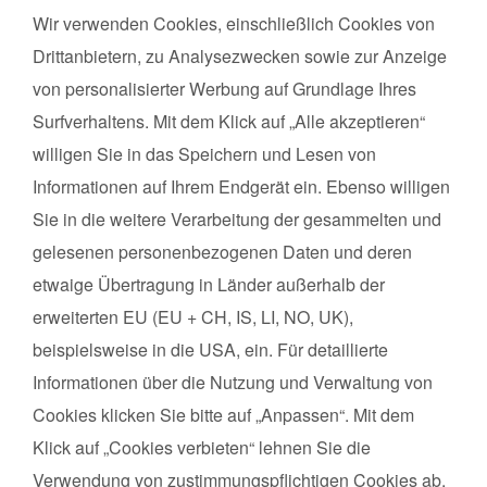
Wir verwenden Cookies, einschließlich Cookies von
Kurse finden
Vor Ort in deiner Nähe!
Drittanbietern, zu Analysezwecken sowie zur Anzeige
Land*
Postleitzahl*
von personalisierter Werbung auf Grundlage Ihres
Surfverhaltens. Mit dem Klick auf „Alle akzeptieren“
willigen Sie in das Speichern und Lesen von
Kursart
Informationen auf Ihrem Endgerät ein. Ebenso willigen
Kurse suchen
Sie in die weitere Verarbeitung der gesammelten und
gelesenen personenbezogenen Daten und deren
etwaige Übertragung in Länder außerhalb der
Datenschutz
erweiterten EU (EU + CH, IS, LI, NO, UK),
Impressum
beispielsweise in die USA, ein. Für detaillierte
Informationen über die Nutzung und Verwaltung von
Über uns
Cookies klicken Sie bitte auf „Anpassen“. Mit dem
FAQs zum Kurs
Klick auf „Cookies verbieten“ lehnen Sie die
FAQs zur Ausbildung
Verwendung von zustimmungspflichtigen Cookies ab.