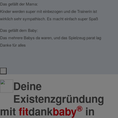
Das gefällt der Mama:
Das g
Kinder werden super mit einbezogen und die Trainerin ist
Tolle
wirklich sehr sympathisch. Es macht einfach super Spaß
nicht 
Das gefällt dem Baby:
Das g
Das mehrere Babys da waren, und das Spielzeug parat lag
Dem A
Danke für alles
Deine
Existenzgründung
®
mit
fit
dank
baby
in