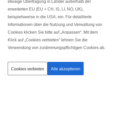
etwaige Übertragung in Länder außerhalb der
Das es viele spielsachen und viele kinderlieder zum
die Ar
erweiterten EU (EU + CH, IS, LI, NO, UK),
mitmachen dabei war .
werde
beispielsweise in die USA, ein. Für detaillierte
kommt 
Informationen über die Nutzung und Verwaltung von
Wand 
Cookies klicken Sie bitte auf „Anpassen“. Mit dem
Klick auf „Cookies verbieten“ lehnen Sie die
Verwendung von zustimmungspflichtigen Cookies ab.
Kurse finden
Cookies verbieten
Alle akzeptieren
Trainerin werden