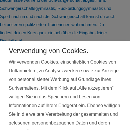
Bedürfnisse während der Schwangerschaft abgestimmt.
Schwangerschaftsgymnastik, Rückbildungsgymnastik und
Sport nach in und nach der Schwangerschaft kannst du auch
bei unseren qualifzierten Trainerinnen wahrnehmen. Du
findest deinen Kurs ganz einfach über die Eingabe deiner
Postleitzahl.
Verwendung von Cookies.
®
Das sagen Mamas über
fit
dank
baby
Wir verwenden Cookies, einschließlich Cookies von
Drittanbietern, zu Analysezwecken sowie zur Anzeige
Dilber A. mit Baby Fatih
Wena 
von personalisierter Werbung auf Grundlage Ihres
Surfverhaltens. Mit dem Klick auf „Alle akzeptieren“
willigen Sie in das Speichern und Lesen von
Das gefällt der Mama:
Das g
Informationen auf Ihrem Endgerät ein. Ebenso willigen
Das die Babys mit integriert wurden , das jeder mit einbezogen
Jessic
und keiner ausgegrenzt wurde.
Positi
Sie in die weitere Verarbeitung der gesammelten und
gelesenen personenbezogenen Daten und deren
Das gefällt dem Baby:
Das g