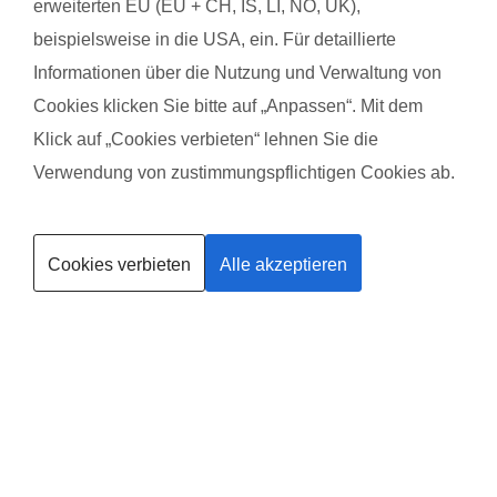
erweiterten EU (EU + CH, IS, LI, NO, UK),
Charlotte R. aus Bonn
Charl
beispielsweise in die USA, ein. Für detaillierte
mit Baby Emma
mit 
Informationen über die Nutzung und Verwaltung von
Cookies klicken Sie bitte auf „Anpassen“. Mit dem
Klick auf „Cookies verbieten“ lehnen Sie die
Das gefällt der Mama:
Das g
Tolle Trainerin, super Stimmung, tolle Übungen
Tolle 
Verwendung von zustimmungspflichtigen Cookies ab.
und B
Kurse finden
Das gefällt dem Baby:
freies Spielen, Animation zum Mitmachen
Das g
Cookies verbieten
Alle akzeptieren
Trainerin werden
Freie