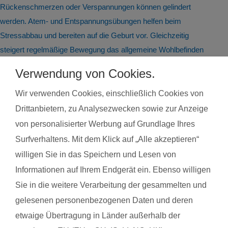
Rückenschmerzen oder Verspannungen können gelindert
werden. Atem- und Entspannungsübungen helfen beim
Stressabbau und bereiten auf die Geburt vor. Gleichzeitig
steigert regelmäßige Bewegung das allgemeine Wohlbefinden
und die Körperwahrnehmung. In der Gruppe bietet sich
Verwendung von Cookies.
zudem die Möglichkeit zum Austausch mit anderen
werdenden Müttern. Alle Übungen sind speziell auf die
Wir verwenden Cookies, einschließlich Cookies von
Bedürfnisse während der Schwangerschaft abgestimmt.
Drittanbietern, zu Analysezwecken sowie zur Anzeige
Schwangerschaftsgymnastik, Rückbildungsgymnastik und
von personalisierter Werbung auf Grundlage Ihres
Sport nach in und nach der Schwangerschaft kannst du auch
Surfverhaltens. Mit dem Klick auf „Alle akzeptieren“
bei unseren qualifzierten Trainerinnen wahrnehmen. Du
willigen Sie in das Speichern und Lesen von
findest deinen Kurs ganz einfach über die Eingabe deiner
Informationen auf Ihrem Endgerät ein. Ebenso willigen
Postleitzahl.
Sie in die weitere Verarbeitung der gesammelten und
®
Das sagen Mamas aus Bonn über
fit
dank
baby
gelesenen personenbezogenen Daten und deren
etwaige Übertragung in Länder außerhalb der