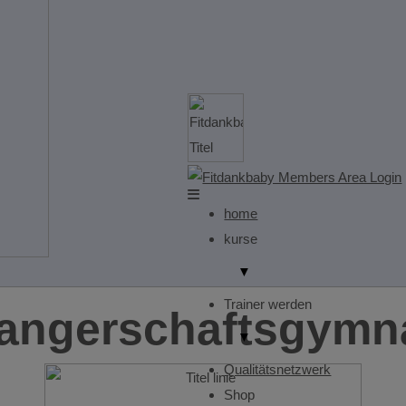
home
kurse
▼
Trainer werden
angerschaftsgymna
▼
Qualitätsnetzwerk
Shop