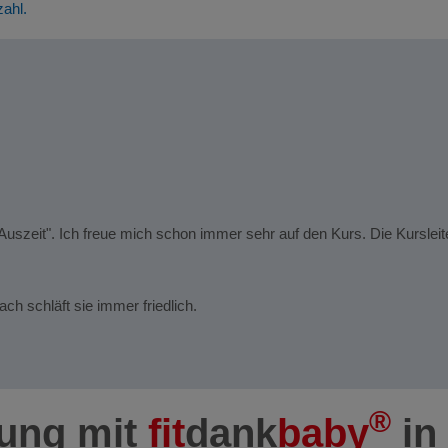
zahl.
 Auszeit". Ich freue mich schon immer sehr auf den Kurs. Die Kurslei
h schläft sie immer friedlich.
®
dung mit
fit
dank
baby
in