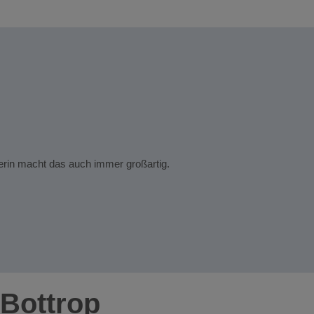
Eileen
Das g
terin macht das auch immer großartig.
Nina w
Das g
Wurde
 Bottrop