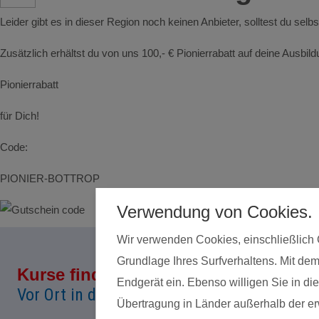
Leider gibt es in dieser Region noch keinen Anbieter, solltest du selb
Zusätzlich erhältst du von uns 100,- € Pionierrabatt auf deine Ausbi
Pionierrabatt
für Dich!
Code:
PIONIER-BOTTROP
Verwendung von Cookies.
Wir verwenden Cookies, einschließlich 
Grundlage Ihres Surfverhaltens. Mit dem
Kurse finden
Land*
Endgerät ein. Ebenso willigen Sie in 
Vor Ort in deiner Nähe!
Übertragung in Länder außerhalb der erw