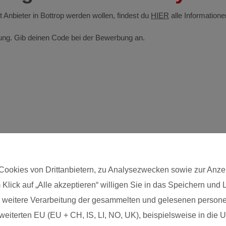
st Anbieter in Bottrop werden wollen, findest du
HIER
alle Informatione
ldung. Gib deinen Code bei der Bewerbung an.
Cookies von Drittanbietern, zu Analysezwecken sowie zur Anze
 Klick auf „Alle akzeptieren“ willigen Sie in das Speichern und
Postleitzahl*
die weitere Verarbeitung der gesammelten und gelesenen pers
eiterten EU (EU + CH, IS, LI, NO, UK), beispielsweise in die US