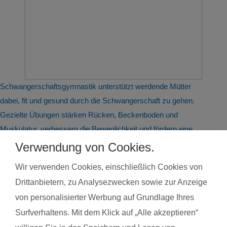
Schwangerschaftsgymnastik unterstützt werdende Mütter
dabei, fit und gesund durch die Schwangerschaft zu gehen.
Gezielte Übungen stärken Rücken, Beckenboden und
Muskulatur, verbessern die Beweglichkeit und fördern eine
gesunde Körperhaltung. Typische Beschwerden wie
Verwendung von Cookies.
Rückenschmerzen oder Verspannungen können gelindert
Wir verwenden Cookies, einschließlich Cookies von
werden. Atem- und Entspannungsübungen helfen beim
Drittanbietern, zu Analysezwecken sowie zur Anzeige
Stressabbau und bereiten auf die Geburt vor. Gleichzeitig
von personalisierter Werbung auf Grundlage Ihres
steigert regelmäßige Bewegung das allgemeine Wohlbefinden
Surfverhaltens. Mit dem Klick auf „Alle akzeptieren“
und die Körperwahrnehmung. In der Gruppe bietet sich