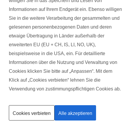
willigen Sie in das Speichern und Lesen von
zudem die Möglichkeit zum Austausch mit anderen
werdenden Müttern. Alle Übungen sind speziell auf die
Informationen auf Ihrem Endgerät ein. Ebenso willigen
Bedürfnisse während der Schwangerschaft abgestimmt.
Sie in die weitere Verarbeitung der gesammelten und
Schwangerschaftsgymnastik, Rückbildungsgymnastik und
gelesenen personenbezogenen Daten und deren
Sport nach in und nach der Schwangerschaft kannst du auch
etwaige Übertragung in Länder außerhalb der
bei unseren qualifzierten Trainerinnen wahrnehmen. Du
erweiterten EU (EU + CH, IS, LI, NO, UK),
findest deinen Kurs ganz einfach über die Eingabe deiner
beispielsweise in die USA, ein. Für detaillierte
Postleitzahl.
Informationen über die Nutzung und Verwaltung von
®
Cookies klicken Sie bitte auf „Anpassen“. Mit dem
Das sagen Mamas aus Burgdorf über
fit
dank
baby
Klick auf „Cookies verbieten“ lehnen Sie die
Anna-Lena P. aus Burgdorf
Verwendung von zustimmungspflichtigen Cookies ab.
mit Baby Elias
Kurse finden
Cookies verbieten
Alle akzeptieren
Trainerin werden
Das gefällt der Mama:
Freundliche Leitung (Jana aus Burgdorf) Schönes Ganzkörper