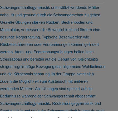
Schwangerschaftsgymnastik unterstützt werdende Mütter
dabei, fit und gesund durch die Schwangerschaft zu gehen.
Gezielte Übungen stärken Rücken, Beckenboden und
Muskulatur, verbessern die Beweglichkeit und fördern eine
gesunde Körperhaltung. Typische Beschwerden wie
Rückenschmerzen oder Verspannungen können gelindert
werden. Atem- und Entspannungsübungen helfen beim
Stressabbau und bereiten auf die Geburt vor. Gleichzeitig
steigert regelmäßige Bewegung das allgemeine Wohlbefinden
und die Körperwahrnehmung. In der Gruppe bietet sich
zudem die Möglichkeit zum Austausch mit anderen
werdenden Müttern. Alle Übungen sind speziell auf die
Bedürfnisse während der Schwangerschaft abgestimmt.
Schwangerschaftsgymnastik, Rückbildungsgymnastik und
Sport nach in und nach der Schwangerschaft kannst du auch