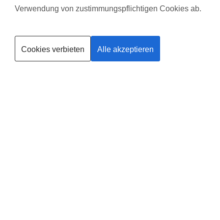
Verwendung von zustimmungspflichtigen Cookies ab.
Kurse finden
Cookies verbieten
Alle akzeptieren
Trainerin werden
Deine
Existenzgründung
®
mit
fit
dank
baby
in
Coburg
Leider gibt es in dieser Region noch keinen Anbieter, solltest du
selbst Anbieter in Coburg werden wollen, findest du
HIER
alle
Informationen.