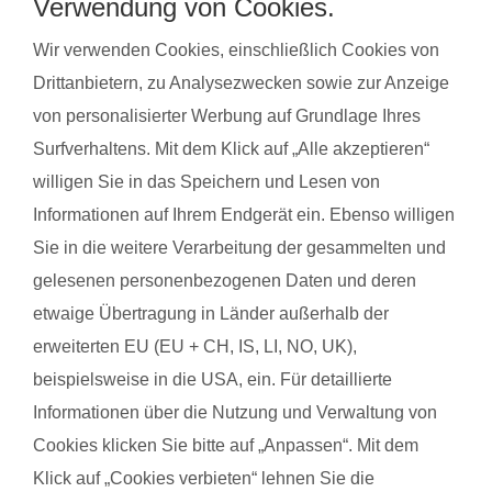
bei unseren qualifzierten Trainerinnen wahrnehmen. Du
Verwendung von Cookies.
findest deinen Kurs ganz einfach über die Eingabe deiner
Wir verwenden Cookies, einschließlich Cookies von
Postleitzahl.
Drittanbietern, zu Analysezwecken sowie zur Anzeige
®
Das sagen Mamas über
fit
dank
baby
von personalisierter Werbung auf Grundlage Ihres
Surfverhaltens. Mit dem Klick auf „Alle akzeptieren“
willigen Sie in das Speichern und Lesen von
Saskia R. mit Baby Jonah
Linda
Informationen auf Ihrem Endgerät ein. Ebenso willigen
Sie in die weitere Verarbeitung der gesammelten und
Das gefällt der Mama:
Das g
gelesenen personenbezogenen Daten und deren
Eva ist auf alle Probleme eingegangen , hatte jederzeit ein sehr
Nette 
etwaige Übertragung in Länder außerhalb der
freundliches und verständnisvolles Auftreten.
erweiterten EU (EU + CH, IS, LI, NO, UK),
Das g
beispielsweise in die USA, ein. Für detaillierte
Das gefällt dem Baby:
Beweg
Informationen über die Nutzung und Verwaltung von
Andere Kinder und Eltern zu beobachten. Nah bei mama ubd
Cookies klicken Sie bitte auf „Anpassen“. Mit dem
doch auf entdeckertour
Klick auf „Cookies verbieten“ lehnen Sie die