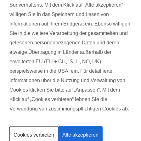
Surfverhaltens. Mit dem Klick auf „Alle akzeptieren“
zudem die Möglichkeit zum Austausch mit anderen
willigen Sie in das Speichern und Lesen von
werdenden Müttern. Alle Übungen sind speziell auf die
Informationen auf Ihrem Endgerät ein. Ebenso willigen
Bedürfnisse während der Schwangerschaft abgestimmt.
Sie in die weitere Verarbeitung der gesammelten und
Schwangerschaftsgymnastik, Rückbildungsgymnastik und
gelesenen personenbezogenen Daten und deren
Sport nach in und nach der Schwangerschaft kannst du auch
bei unseren qualifzierten Trainerinnen wahrnehmen. Du
etwaige Übertragung in Länder außerhalb der
findest deinen Kurs ganz einfach über die Eingabe deiner
erweiterten EU (EU + CH, IS, LI, NO, UK),
Postleitzahl.
beispielsweise in die USA, ein. Für detaillierte
Informationen über die Nutzung und Verwaltung von
®
Das sagen Mamas über
fit
dank
baby
Cookies klicken Sie bitte auf „Anpassen“. Mit dem
Klick auf „Cookies verbieten“ lehnen Sie die
Scarlett E. mit Baby Ella
Aneta
Verwendung von zustimmungspflichtigen Cookies ab.
Kurse finden
Das gefällt der Mama:
Das g
Cookies verbieten
Alle akzeptieren
Trainerin werden
Alles, Juliana macht das so toll. Motivierend freundlich und
Treff