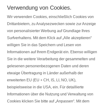
Stressabbau und bereiten auf die Geburt vor. Gleichzeitig
Verwendung von Cookies.
steigert regelmäßige Bewegung das allgemeine Wohlbefinden
und die Körperwahrnehmung. In der Gruppe bietet sich
Wir verwenden Cookies, einschließlich Cookies von
zudem die Möglichkeit zum Austausch mit anderen
Drittanbietern, zu Analysezwecken sowie zur Anzeige
werdenden Müttern. Alle Übungen sind speziell auf die
von personalisierter Werbung auf Grundlage Ihres
Bedürfnisse während der Schwangerschaft abgestimmt.
Surfverhaltens. Mit dem Klick auf „Alle akzeptieren“
Schwangerschaftsgymnastik, Rückbildungsgymnastik und
willigen Sie in das Speichern und Lesen von
Sport nach in und nach der Schwangerschaft kannst du auch
Informationen auf Ihrem Endgerät ein. Ebenso willigen
bei unseren qualifzierten Trainerinnen wahrnehmen. Du
Sie in die weitere Verarbeitung der gesammelten und
findest deinen Kurs ganz einfach über die Eingabe deiner
gelesenen personenbezogenen Daten und deren
Postleitzahl.
etwaige Übertragung in Länder außerhalb der
®
Das sagen Mamas über
fit
dank
baby
erweiterten EU (EU + CH, IS, LI, NO, UK),
beispielsweise in die USA, ein. Für detaillierte
Informationen über die Nutzung und Verwaltung von
Rebecca S. mit Baby Milena
Sarah
Cookies klicken Sie bitte auf „Anpassen“. Mit dem