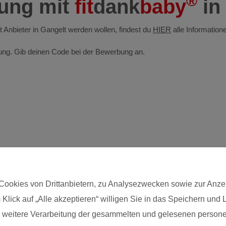
®
dung mit
fit
dank
baby
in
st Anbieter in Gangelt werden wollen, findest du
HIER
alle Information
ldung. Gib deinen Code bei der Bewerbung an.
Cookies von Drittanbietern, zu Analysezwecken sowie zur Anze
 Klick auf „Alle akzeptieren“ willigen Sie in das Speichern und
Postleitzahl*
die weitere Verarbeitung der gesammelten und gelesenen pers