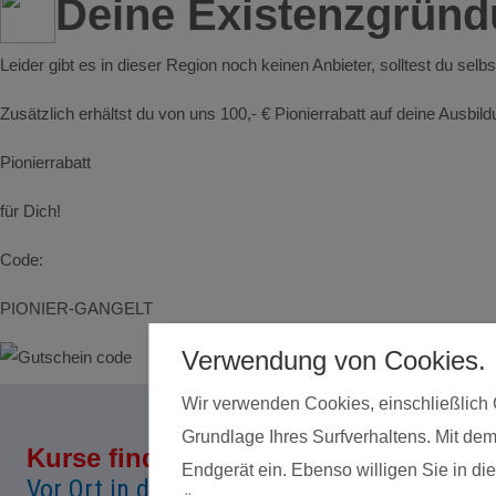
Deine Existenzgrün
Leider gibt es in dieser Region noch keinen Anbieter, solltest du selb
Zusätzlich erhältst du von uns 100,- € Pionierrabatt auf deine Ausbi
Pionierrabatt
für Dich!
Code:
PIONIER-GANGELT
Verwendung von Cookies.
Wir verwenden Cookies, einschließlich 
Grundlage Ihres Surfverhaltens. Mit dem
Kurse finden
Land*
Endgerät ein. Ebenso willigen Sie in 
Vor Ort in deiner Nähe!